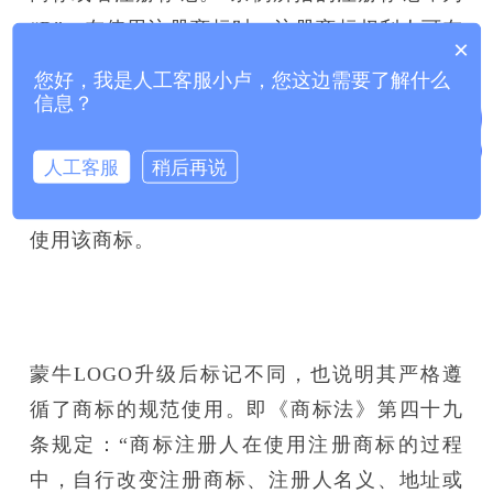
“R”，在使用注册商标时，注册商标权利人可在
×
商标的右上角或者右下角标记“R”。概而言之，
您好，我是人工客服小卢，您这边需要了解什么
“R”商标是已经得到了商标局核准注册，其申
信息？
请人拥有了受法律保护的商标专用权，任何个
人工客服
稍后再说
人和组织都不得侵犯其商标专用权。
其申请者
拥有该注册商标专用权，可在商业活动中排它
使用该商标。
蒙牛LOGO升级后标记不同，也说明其严格遵
循了商标的规范使用。即《商标法》第四十九
条规定：“商标注册人在使用注册商标的过程
中，自行改变注册商标、注册人名义、地址或