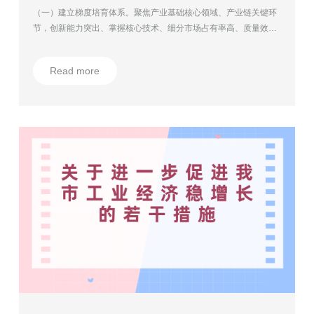
（一）建立梯度培育体系。聚焦产业基础核心领域、产业链关键环
节，创新能力突出、掌握核心技术、细分市场占有率高、质量效益
好的优质中小企业，按照“储备一批、培育一批、提升一批”的原
则，建立国家、省、市三级梯度培育体系，力争到“十四五”期末，
Read more
市级“专精特新”企业达到1000家，省级“专精特新”企业达到600家，
国家专精特新“小巨人”企业达到200家，制造业单项冠军企业达到
10家以上。