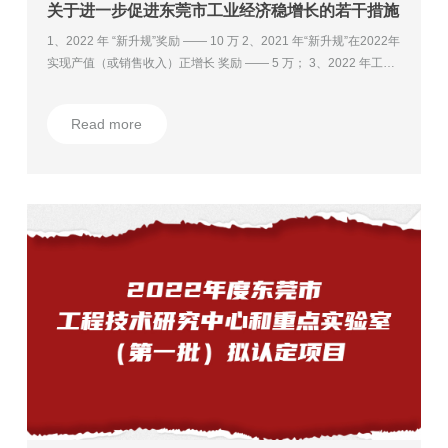
关于进一步促进东莞市工业经济稳增长的若干措施
1、2022 年 “新升规”奖励 —— 10 万 2、2021 年“新升规”在2022年
实现产值（或销售收入）正增长 奖励 —— 5 万； 3、2022 年工业
总产值（或销售收入）同比增长 1亿 及 以上 —— 最高资助 300 万
（按增量部分 5‰ 资助）； 4、技术改造 投资额 700 万以上最高奖
Read more
励 —— 5000 万（按 20% 资助）；