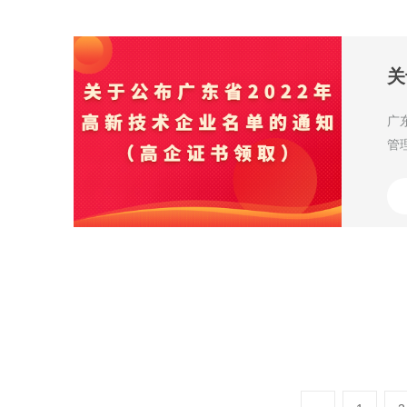
关
广
管
定