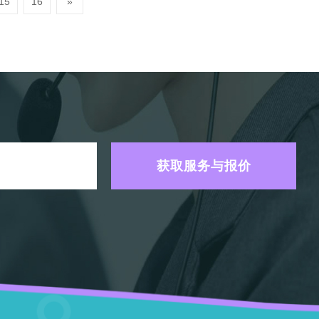
15
16
»