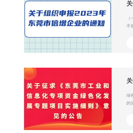
关
（
不
企
绿
的