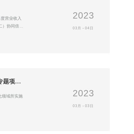
2023
年度营业收入
（二）协同倍增
03月
04日
关于征求《东莞市工业和信息化专项资金绿色化发展专题项目实施细则》意见的公告
2023
化领域所实施
03月
03日