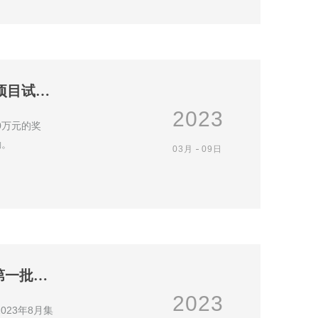
关于国家级制造业“单项冠军”企业（产品）认定奖励项目试行“免申即享”的通知
2023
0万元的奖
励；一个企业只能享受一次市级财政安排的国家级制造业“单项冠军”认定奖励。
03月
09日
松山湖 · 关于开展2023年度科技企业培育资助项目（第一批次）申报的通知
2023