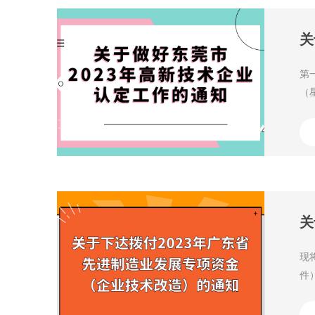
关
第
（
部
现
件