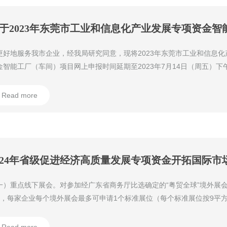
更好地服务我市企业，经我局研究同意，现将2023年东莞市工业和信息化
金智能工厂（车间）项目网上申报时间延期至2023年7月14日（周五）下午
目申报的其他要求不变，详见附件的《申报指南》。
Read more
一）重点线下展会。对参加经广东省商务厅比选确定的“粤贸全球”境外展会
），每家企业每个境外展会最多可申请1个标准展位（每个标准展位按9平
费按不超过80%且最高不超过30,000元的标准予以支持；具体支持标准
分（附件1-4）。