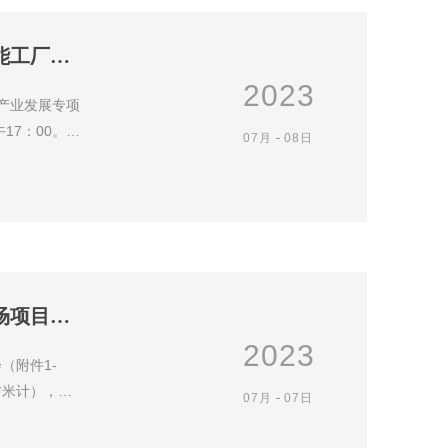
关于2023年东莞市工业和信息化产业发展专项资金智能工厂（车间）项目申报延期的通知
2023
产业发展专项
17：00。本
07月
08日
2024年省级促进经济高质量发展专项资金开拓国际市场项目入库指引
2023
（附件1-
方米计），展
07月
07日
根据国家及地区