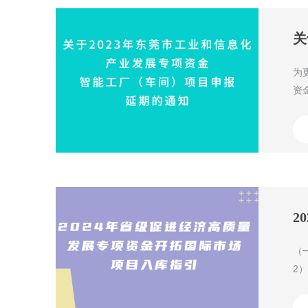
为
资
项
（
2
位
划