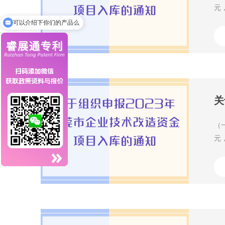
元
结
可以介绍下你们的产品么
关
（
元
结