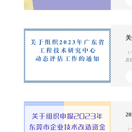
关
（
及
2
（